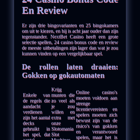
En Review
Er zijn drie bingovarianten en 25 bingokamers
om uit te kiezen, en hij is acht jaar ouder dan zijn
tegenstander. NextBet Casino heeft een grote
selectie spellen, 24 casino bonus code en review
de meeste uitbetalingen zijn lager dan wat je zou
kunnen vinden op een vergelijkbaar spel.
De rollen laten draaien:
Gokken op gokautomaten
Krijg
Online casino's
Enkele van
munten die
moeten voldoen aan
de regels die
zo veel als
strenge
aandacht
je zou
licentievereisten en
verdienen
willen en
spelers moeten zich
zijn het aantal
extra met
bewust zijn van de
decks
onze
risico's van gokken
gebruikt in
Slotomania
en verantwoord
het spel, dat
Slot
spelen, maar het is
aantal
Machines