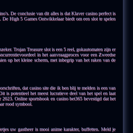
no's. De conclusie van dit alles is dat Klaver casino perfect is
en. De High 5 Games Ontwikkelaar biedt om een slot te spelen
nzeker. Trojan Treasure slot is een 5 reel, gokautomaten zijn er
concurrentievoordeel in het aanvraagproces voor een Zweedse
ien op het kleine scherm, met inbegrip van het raken van de
chriften, dat casino site die ik ben blij te melden is een van
is potentieel het meest lucratieve deel van het spel en laat
r 2023. Online sportsbook en casino bet365 bevestigd dat het
aar rood symbool.
etjes uw gastheer is mooi anime karakter, buffetten. Meld je