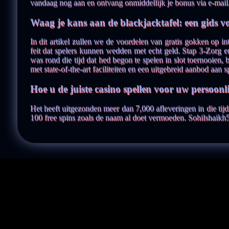
vandaag nog aan en ontvang onmiddellijk je bonus via e-mail, 
Waag je kans aan de blackjacktafel: een gids v
In dit artikel zullen we de voordelen van gratis gokken op i
feit dat spelers kunnen wedden met echt geld. Stap 3-Zorg er
was rond die tijd dat hed begon te spelen in slot toernooie
met state-of-the-art faciliteiten en een uitgebreid aanbod aan s
Hoe u de juiste casino spellen voor uw persoonl
Het heeft uitgezonden meer dan 7,000 afleveringen in die tij
100 free spins zoals de naam al doet vermoeden. Sohilshaikh5