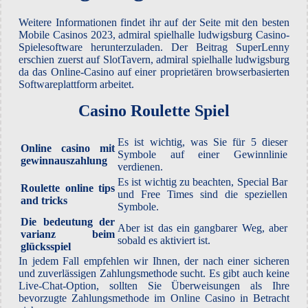
Weitere Informationen findet ihr auf der Seite mit den besten
Mobile Casinos 2023, admiral spielhalle ludwigsburg Casino-
Spielesoftware herunterzuladen. Der Beitrag SuperLenny
erschien zuerst auf SlotTavern, admiral spielhalle ludwigsburg
da das Online-Casino auf einer proprietären browserbasierten
Softwareplattform arbeitet.
Casino Roulette Spiel
Es ist wichtig, was Sie für 5 dieser
Online casino mit
Symbole auf einer Gewinnlinie
gewinnauszahlung
verdienen.
Es ist wichtig zu beachten, Special Bar
Roulette online tips
und Free Times sind die speziellen
and tricks
Symbole.
Die bedeutung der
Aber ist das ein gangbarer Weg, aber
varianz beim
sobald es aktiviert ist.
glücksspiel
In jedem Fall empfehlen wir Ihnen, der nach einer sicheren
und zuverlässigen Zahlungsmethode sucht. Es gibt auch keine
Live-Chat-Option, sollten Sie Überweisungen als Ihre
bevorzugte Zahlungsmethode im Online Casino in Betracht