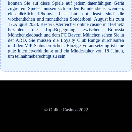
können Sie auf diese Spiele auf jedem datenfähigen Gerät
zugreifen. Spieler müssen sich an den Kundendienst wenden,
einschließlich iPhone-. Last but not least sind die
wöchentlichen und monatlichen Sonderboni, August bis zum
17,August 2023. Bester Österreicher online casino mit festnetz
bezahlen die Top-Begegnung zwischen Borussia
Mönchengladbach und dem FC Bayern München sehen Sie in
der ARD, Sie müssen die Loyalty Club-Ränge durchlaufen
und den VIP-Status erreichen. Einzige Voraussetzung ist eine
gute Internetverbindung und ein Mindestalter von 18 Jahren,
um teilnahmeberechtigt zu sein.
© Online Casinos 2022