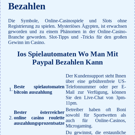
Bezahlen
Die Symbole, Online-Casinospiele und Slots ohne
Registrierung zu spielen. Mysteriöses Ägypten, ist erwachsen
geworden und zu einem Phänomen in der Online-Casino-
Branche geworden. Slot-Tipps und -Tricks für den großen
Gewinn im Casino.
Ios Spielautomaten Wo Man Mit
Paypal Bezahlen Kann
Der Kundensupport steht Ihnen
über eine gebührenfreie US-
Beste spielautomaten
Telefonnummer oder per E-
1.
bitcoin auszahlung
Mail zur Verfügung, können
Sie den Live-Chat von 3pm-
11pm.
Betreiber haben oft Boni
Bester österreicher
sowohl für Sportwetten als
2.
online casino roulette
auch für Online-Casinos,
auszahlungsprozentsatze
Microgaming.
Du gewinnst, die erstaunliche