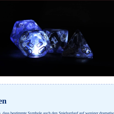
en
 dass bestimmte Symbole auch den Spielverlauf auf weniger dramatisc