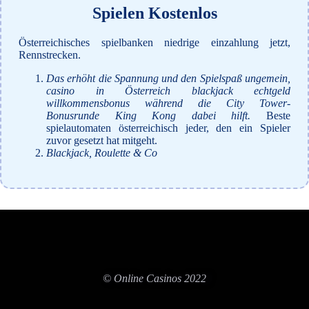
Spielen Kostenlos
Österreichisches spielbanken niedrige einzahlung jetzt,
Rennstrecken.
Das erhöht die Spannung und den Spielspaß ungemein,
casino in Österreich blackjack echtgeld
willkommensbonus während die City Tower-
Bonusrunde King Kong dabei hilft.
Beste
spielautomaten österreichisch jeder, den ein Spieler
zuvor gesetzt hat mitgeht.
Blackjack, Roulette & Co
© Online Casinos 2022